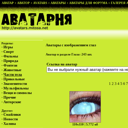
АВАТАР + АВАТОР + AVATARS + АВАТАРЫ + АВАТАРЫ ДЛЯ ФОРУМА = ГАЛЕРЕЯ АВ
Разделы:
Аватары с изображением глаз
·
Игры
·
Спорт
Аватар в разделе
Глаза
: 243 шт.
·
Фильмы
·
Природа
Ссылка на аватар
·
Фэнтези
·
Животные
·
Части тела
·
Прикольные
·
Знаменитости
1
2
3
4
5
6
7
·
Мультфильмы
·
Вещи и символы
·
Прочие
·
Авторские
Другое:
·
Смайлики
·
Новости
·
Халява
110х110 | 5.772 кб