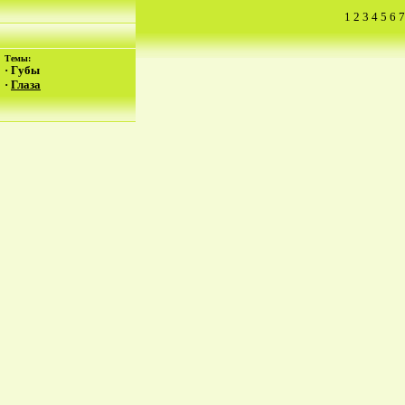
1
2
3
4
5
6
7
Темы:
·
Губы
·
Глаза