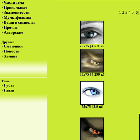
·
Части тела
·
Прикольные
·
Знаменитости
1
2
3
4
5
|
6
|
·
Мультфильмы
·
Вещи и символы
·
Прочие
·
Авторские
Другое:
·
Смайлики
75х75 | 4.511 кб
·
Новости
·
Халява
75х75 | 4.299 кб
Темы:
·
Губы
·
Глаза
75х75 | 2.9 кб