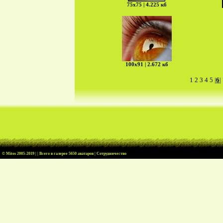
75х75 | 4.225 кб
100х91 | 2.672 кб
1
2
3
4
5
|
6
|
© Mitos
2005-2019 | | Всего в галерее 5650 аватаров |
Cотрудничество