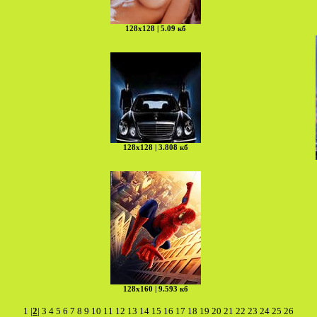
128х128 | 5.09 кб
128х128 | 3.808 кб
128х160 | 9.593 кб
1
|
2
|
3
4
5
6
7
8
9
10
11
12
13
14
15
16
17
18
19
20
21
22
23
24
25
26