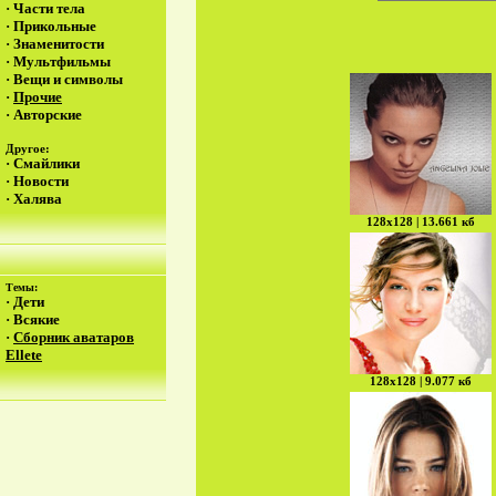
·
Части тела
·
Прикольные
·
Знаменитости
·
Мультфильмы
·
Вещи и символы
·
Прочие
·
Авторские
Другое:
·
Смайлики
·
Новости
·
Халява
128х128 | 13.661 кб
Темы:
·
Дети
·
Всякие
·
Сборник аватаров
Ellete
128х128 | 9.077 кб