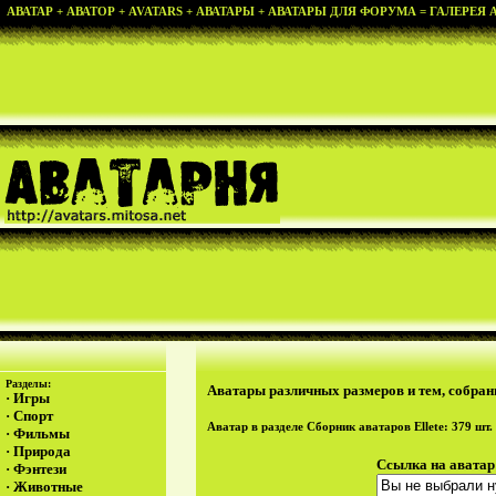
АВАТАР + АВАТОР + AVATARS + АВАТАРЫ + АВАТАРЫ ДЛЯ ФОРУМА = ГАЛЕРЕЯ АВ
Разделы:
Аватары различных размеров и тем, собранн
·
Игры
·
Спорт
Аватар в разделе
Сборник аватаров Ellete
: 379 шт.
·
Фильмы
·
Природа
Ссылка на аватар
·
Фэнтези
·
Животные