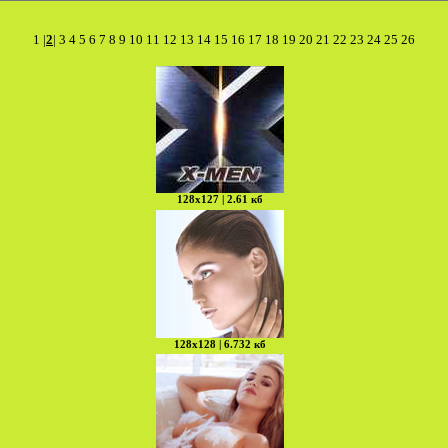
1
|
2
|
3
4
5
6
7
8
9
10
11
12
13
14
15
16
17
18
19
20
21
22
23
24
25
26
128х127 | 2.61 кб
128х128 | 6.732 кб