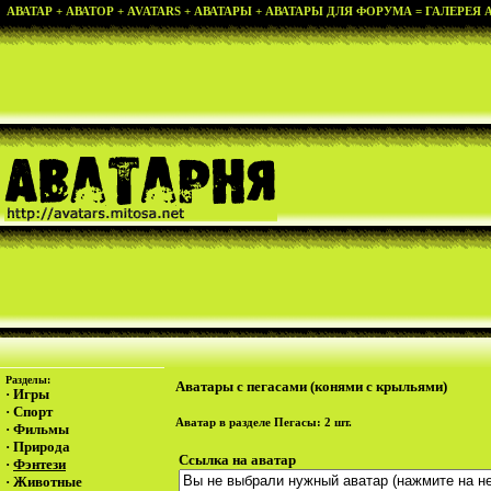
АВАТАР + АВАТОР + AVATARS + АВАТАРЫ + АВАТАРЫ ДЛЯ ФОРУМА = ГАЛЕРЕЯ АВ
Разделы:
Аватары с пегасами (конями с крыльями)
·
Игры
·
Спорт
Аватар в разделе
Пегасы
: 2 шт.
·
Фильмы
·
Природа
Ссылка на аватар
·
Фэнтези
·
Животные