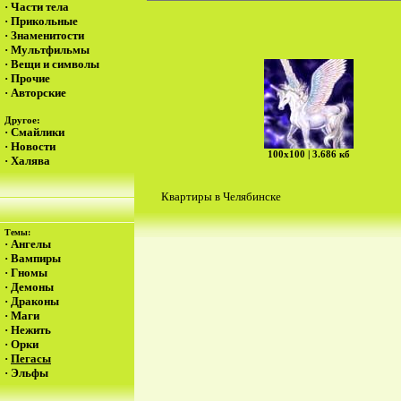
·
Части тела
·
Прикольные
·
Знаменитости
·
Мультфильмы
·
Вещи и символы
·
Прочие
·
Авторские
Другое:
·
Смайлики
·
Новости
100х100 | 3.686 кб
·
Халява
Квартиры в Челябинске
Темы:
·
Ангелы
·
Вампиры
·
Гномы
·
Демоны
·
Драконы
·
Маги
·
Нежить
·
Орки
·
Пегасы
·
Эльфы