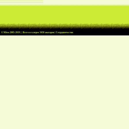
© Mitos
2005-2019 | | Всего в галерее 5650 аватаров |
Cотрудничество