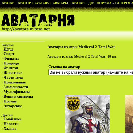
АВАТАР + АВАТОР + AVATARS + АВАТАРЫ + АВАТАРЫ ДЛЯ ФОРУМА = ГАЛЕРЕЯ АВ
Разделы:
Аватары из игры Medieval 2 Total War
·
Игры
·
Спорт
Аватар в разделе
Medieval 2 Total War
: 18 шт.
·
Фильмы
·
Природа
Ссылка на аватар
·
Фэнтези
·
Животные
·
Части тела
·
Прикольные
·
Знаменитости
·
Мультфильмы
·
Вещи и символы
·
Прочие
·
Авторские
Другое:
·
Смайлики
·
Новости
·
Халява