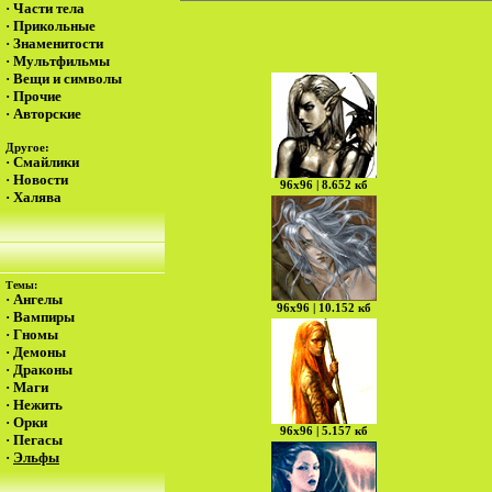
·
Части тела
·
Прикольные
·
Знаменитости
·
Мультфильмы
·
Вещи и символы
·
Прочие
·
Авторские
Другое:
·
Смайлики
·
Новости
96х96 | 8.652 кб
·
Халява
Темы:
·
Ангелы
96х96 | 10.152 кб
·
Вампиры
·
Гномы
·
Демоны
·
Драконы
·
Маги
·
Нежить
·
Орки
96х96 | 5.157 кб
·
Пегасы
·
Эльфы