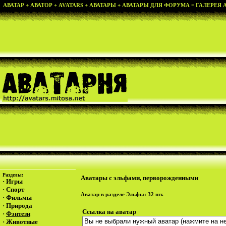
АВАТАР + АВАТОР + AVATARS + АВАТАРЫ + АВАТАРЫ ДЛЯ ФОРУМА = ГАЛЕРЕЯ АВ
Разделы:
Аватары с эльфами, перворожденными
·
Игры
·
Спорт
Аватар в разделе
Эльфы
: 32 шт.
·
Фильмы
·
Природа
Ссылка на аватар
·
Фэнтези
·
Животные