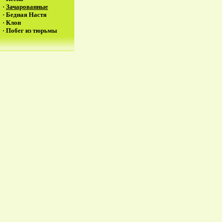
·
Зачарованные
·
Бедная Настя
·
Клон
·
Побег из тюрьмы