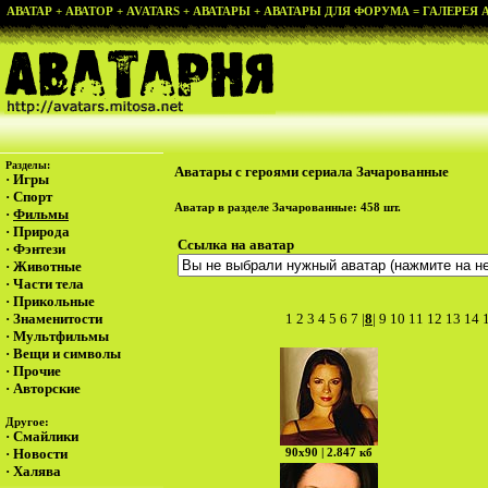
АВАТАР + АВАТОР + AVATARS + АВАТАРЫ + АВАТАРЫ ДЛЯ ФОРУМА = ГАЛЕРЕЯ АВ
Разделы:
Аватары с героями сериала Зачарованные
·
Игры
·
Спорт
Аватар в разделе
Зачарованные
: 458 шт.
·
Фильмы
·
Природа
Ссылка на аватар
·
Фэнтези
·
Животные
·
Части тела
·
Прикольные
·
Знаменитости
1
2
3
4
5
6
7
|
8
|
9
10
11
12
13
14
·
Мультфильмы
·
Вещи и символы
·
Прочие
·
Авторские
Другое:
·
Смайлики
·
Новости
90х90 | 2.847 кб
·
Халява