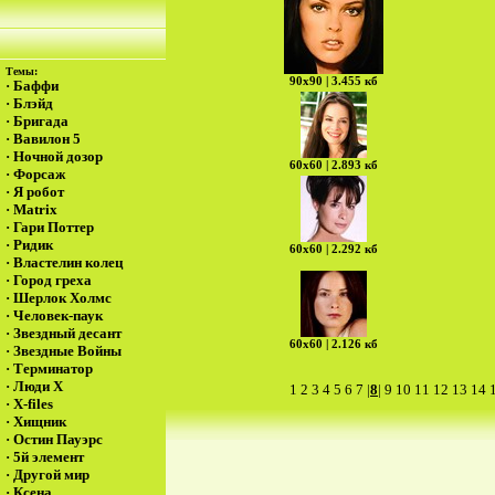
Темы:
90х90 | 3.455 кб
·
Баффи
·
Блэйд
·
Бригада
·
Вавилон 5
·
Ночной дозор
60х60 | 2.893 кб
·
Форсаж
·
Я робот
·
Matrix
·
Гари Поттер
·
Ридик
60х60 | 2.292 кб
·
Властелин колец
·
Город греха
·
Шерлок Холмс
·
Человек-паук
·
Звездный десант
60х60 | 2.126 кб
·
Звездные Войны
·
Терминатор
·
Люди Х
1
2
3
4
5
6
7
|
8
|
9
10
11
12
13
14
·
X-files
·
Хищник
·
Остин Пауэрс
·
5й элемент
·
Другой мир
·
Ксена