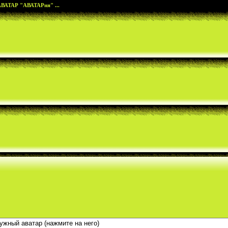
АТАР "АВАТАРня" ...