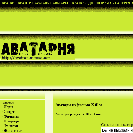
АВАТАР + АВАТОР + AVATARS + АВАТАРЫ + АВАТАРЫ ДЛЯ ФОРУМА = ГАЛЕРЕЯ АВ
Разделы:
Аватары из фильма X-files
·
Игры
·
Спорт
Аватар в разделе
X-files
: 9 шт.
·
Фильмы
·
Природа
Ссылка на аватар
·
Фэнтези
·
Животные