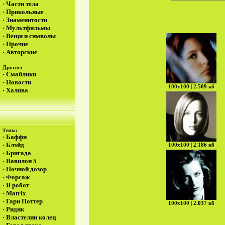
·
Части тела
·
Прикольные
·
Знаменитости
·
Мультфильмы
·
Вещи и символы
·
Прочие
·
Авторские
Другое:
·
Смайлики
·
Новости
100х100 | 2.509 кб
·
Халява
Темы:
·
Баффи
·
Блэйд
100х100 | 2.186 кб
·
Бригада
·
Вавилон 5
·
Ночной дозор
·
Форсаж
·
Я робот
·
Matrix
·
Гари Поттер
100х100 | 2.037 кб
·
Ридик
·
Властелин колец