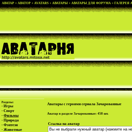
АВАТАР + АВАТОР + AVATARS + АВАТАРЫ + АВАТАРЫ ДЛЯ ФОРУМА = ГАЛЕРЕЯ АВ
Разделы:
Аватары с героями сериала Зачарованные
·
Игры
·
Спорт
Аватар в разделе
Зачарованные
: 458 шт.
·
Фильмы
·
Природа
Ссылка на аватар
·
Фэнтези
·
Животные