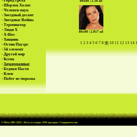
·
Город греха
80х80 | 2.56 кб
·
Шерлок Холмс
·
Человек-паук
·
Звездный десант
·
Звездные Войны
·
Терминатор
·
Люди Х
80х80 | 2.817 кб
·
X-files
·
Хищник
1
2
3
4
5
6
7
8
|
9
|
10
11
12
13
14
·
Остин Пауэрс
·
5й элемент
·
Другой мир
·
Ксена
·
Зачарованные
·
Бедная Настя
·
Клон
·
Побег из тюрьмы
© Mitos
2005-2019 | | Всего в галерее 5650 аватаров |
Cотрудничество