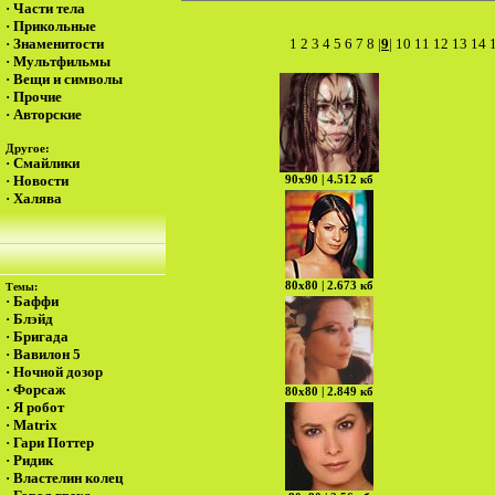
·
Части тела
·
Прикольные
·
Знаменитости
1
2
3
4
5
6
7
8
|
9
|
10
11
12
13
14
·
Мультфильмы
·
Вещи и символы
·
Прочие
·
Авторские
Другое:
·
Смайлики
·
Новости
90х90 | 4.512 кб
·
Халява
80х80 | 2.673 кб
Темы:
·
Баффи
·
Блэйд
·
Бригада
·
Вавилон 5
·
Ночной дозор
·
Форсаж
80х80 | 2.849 кб
·
Я робот
·
Matrix
·
Гари Поттер
·
Ридик
·
Властелин колец