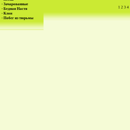
·
Зачарованные
1
2
3
4
·
Бедная Настя
·
Клон
·
Побег из тюрьмы