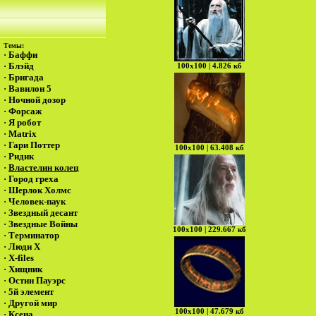
Темы:
·
Баффи
·
Блэйд
100х100 | 4.826 кб
·
Бригада
·
Вавилон 5
·
Ночной дозор
·
Форсаж
·
Я робот
·
Matrix
·
Гари Поттер
100х100 | 63.408 кб
·
Ридик
·
Властелин колец
·
Город греха
·
Шерлок Холмс
·
Человек-паук
·
Звездный десант
·
Звездные Войны
100х100 | 229.667 кб
·
Терминатор
·
Люди Х
·
X-files
·
Хищник
·
Остин Пауэрс
·
5й элемент
·
Другой мир
100х100 | 47.679 кб
·
Ксена