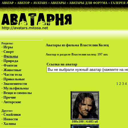
АВАТАР + АВАТОР + AVATARS + АВАТАРЫ + АВАТАРЫ ДЛЯ ФОРУМА = ГАЛЕРЕЯ АВ
Разделы:
Аватары из фильма Властелин Колец
·
Игры
·
Спорт
Аватар в разделе
Властелин колец
: 197 шт.
·
Фильмы
·
Природа
Ссылка на аватар
·
Фэнтези
·
Животные
·
Части тела
·
Прикольные
·
Знаменитости
1
2
3
4
·
Мультфильмы
·
Вещи и символы
·
Прочие
·
Авторские
Другое:
·
Смайлики
·
Новости
100х100 | 4.685 кб
·
Халява